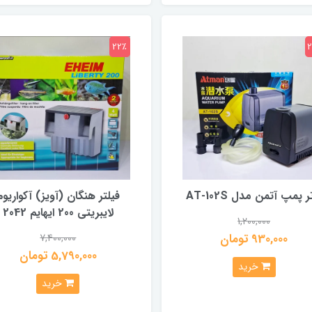
22٪
ر پمپ آتمن مدل AT-102S
فیلتر هنگان (آویز) آکواریوم
لایبریتی 200 ایهایم 2042
1,200,000
930,000 تومان
7,400,000
5,790,000 تومان
خرید
خرید