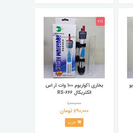
21٪
 سوبو
بخاری آکواریوم 100 وات آر اس
الکتریکال RS-666
1,000,000
790,000 تومان
خرید