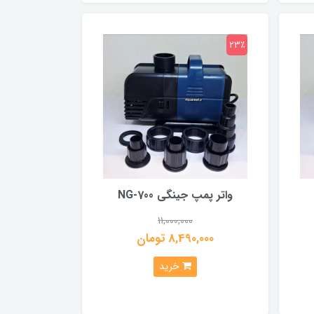
23٪
واتر پمپ جینگی NG-700
11,000,000
8,490,000 تومان
خرید