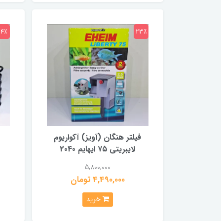
24٪
23٪
فیلتر هنگان (آویز) آکواریوم
لایبریتی ۷۵ ایهایم 2040
5,800,000
4,490,000 تومان
خرید