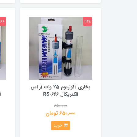
26٪
24٪
بخاری آکواریوم 25 وات آر اس
الکتریکال RS-666
آ
850,000
650,000 تومان
خرید