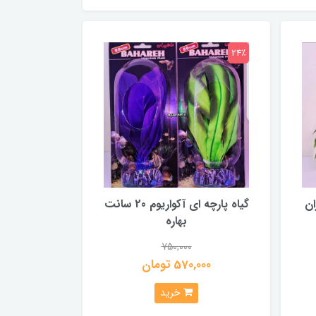
24٪
ان
گیاه پارچه ای آکواریوم 20 سانت
بهاره
750,000
570,000 تومان
خرید