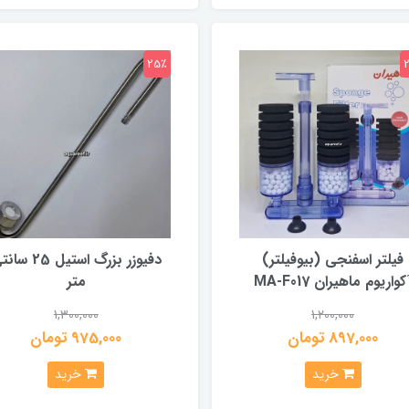
25٪
فیلتر اسفنجی (بیوفیلتر)
دفیوزر بزرگ استیل 25 
کواریوم ماهیران MA-F017
متر
1,300,000
1,200,000
897,000 تومان
975,000 تومان
خرید
خرید