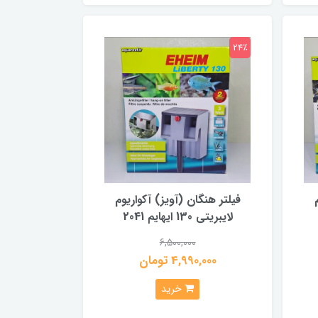
24٪
فیلتر هنگان (آویز) آکواریوم
لایبریتی 130 ایهایم 2041
6,500,000
4,990,000 تومان
خرید