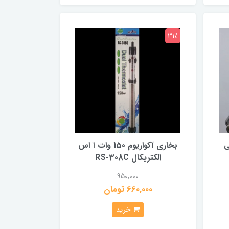
31٪
سانتی
بخاری آکواریوم 150 وات آ اس
الکتریکال RS-308C
950,000
660,000 تومان
خرید