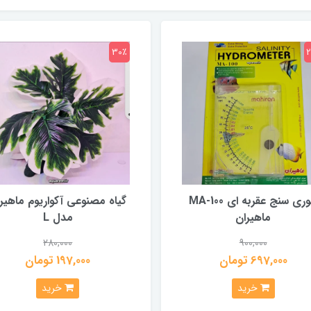
30٪
شوری سنج عقربه ای MA-100
گیاه مصنوعی آکواریوم ماهیر
ماهیران
مدل L
280,000
900,000
697,000 تومان
197,000 تومان
خرید
خرید