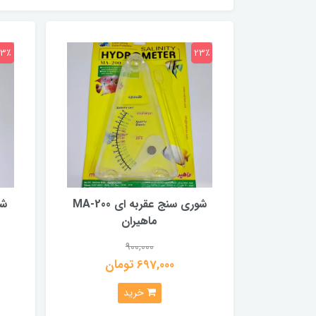
23٪
23٪
شوری سنج عقربه ای MA-200
ماهیران
900,000
697,000 تومان
خرید