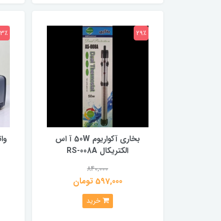
23٪
29٪
بخاری آکواریوم 50W آ اس
وات
الکتریکال RS-008A
840,000
597,000 تومان
خرید