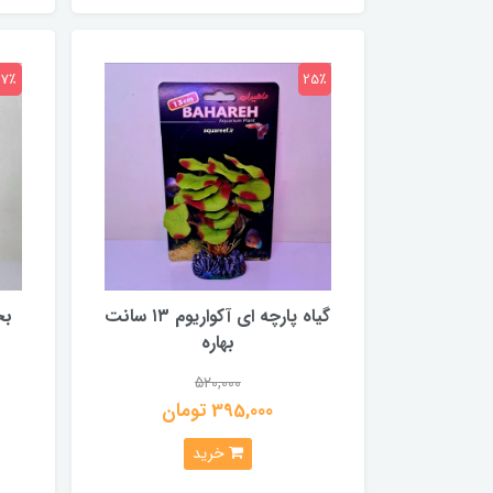
27٪
25٪
گیاه پارچه ای آکواریوم ۱۳ سانت
بهاره
520,000
395,000 تومان
خرید