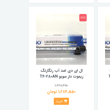
26٪
ال ای دی ضد آب رنگارنگ
ریموت دار سوبو T4-280AN
1,728,450
1,284,550 تومان
خرید