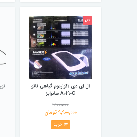
18٪
ال ای دی آکواریوم گیاهی نانو
A019-C سانرایز
12,000,000
9,900,000 تومان
خرید