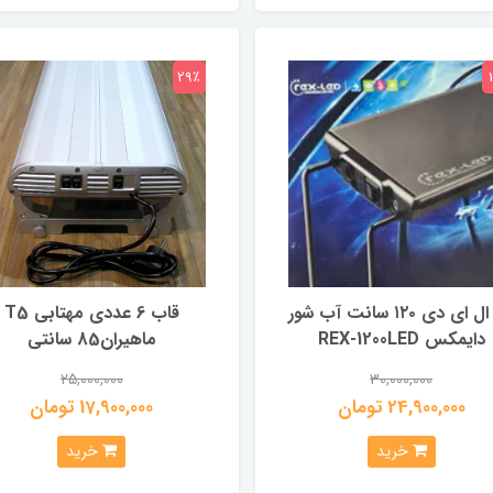
29٪
نور ال ای دی ۱۲۰ سانت آب شور
قاب 6 عددی مهتابی T5
دایمکس REX-1200LED
ماهیران85 سانتی
25,000,000
30,000,000
24,900,000 تومان
17,900,000 تومان
خرید
خرید