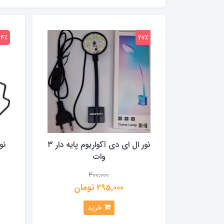
24٪
27٪
نور ال ای دی آکواریوم پایه دار ۳
نو
وات
400,000
295,000 تومان
خرید