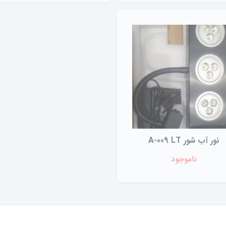
نور آب شور A-009 LT
ناموجود