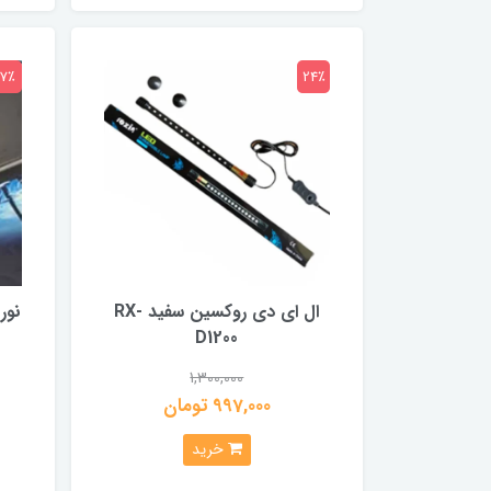
17٪
24٪
ال ای دی روکسین سفید RX-
D1200
1,300,000
997,000 تومان
خرید