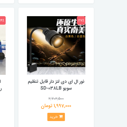
24٪
27٪
نور ال ای دی لنز دار قابل تنظیم
ا
سوبو SD-038LB
ری
2,702,500
1,997,000 تومان
خرید