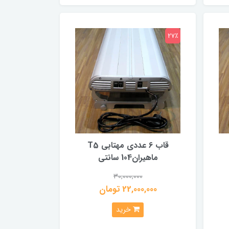
27٪
قاب 6 عددی مهتابی T5
ماهیران104 سانتی
30,000,000
22,000,000 تومان
خرید