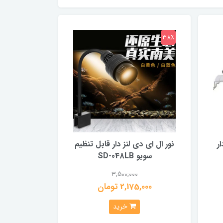
38٪
ر
نور ال ای دی لنز دار قابل تنظیم
سوبو SD-048LB
3,500,000
2,175,000 تومان
خرید