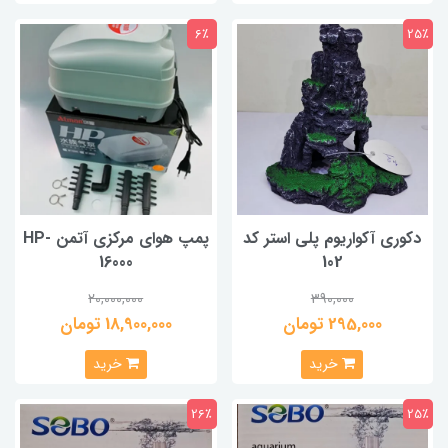
6٪
25٪
دکوری آکواریوم پلی استر کد
پمپ هوای مرکزی آتمن HP-
16000
102
20,000,000
390,000
295,000 تومان
18,900,000 تومان
خرید
خرید
26٪
25٪