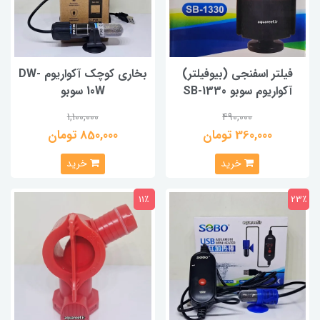
فیلتر اسفنجی (بیوفیلتر)
بخاری کوچک آکواریوم DW-
آکواریوم سوبو SB-1330
10W سوبو
1,100,000
490,000
360,000 تومان
850,000 تومان
خرید
خرید
11٪
23٪