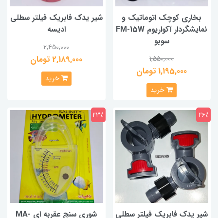
بخاری کوچک اتوماتیک و
شیر یدک فابریک فیلتر سطلی
نمایشگردار آکواریوم FM-15W
ادیسه
سوبو
2,450,000
2,189,000 تومان
1,550,000
1,195,000 تومان
خرید
خرید
23٪
26٪
شیر یدک فابریک فیلتر سطلی
شوری سنج عقربه ای MA-