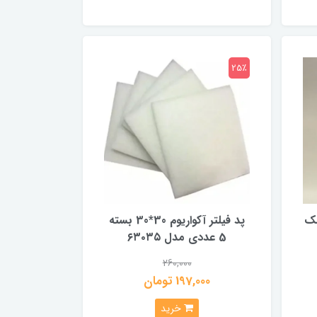
25٪
مک
پد فیلتر آکواریوم 30*30 بسته
5 عددی مدل ۶۳۰۳۵
260,000
197,000 تومان
خرید