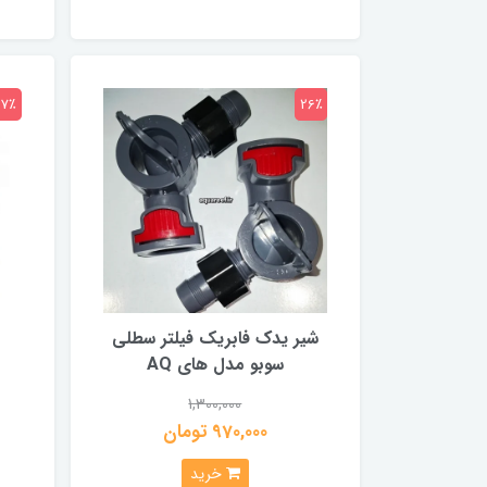
27٪
26٪
شیر یدک فابریک فیلتر سطلی
سوبو مدل های AQ
1,300,000
970,000 تومان
خرید