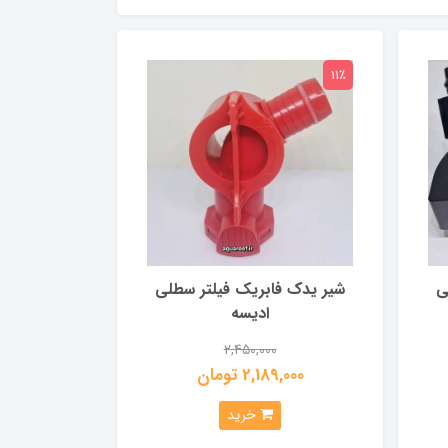
11٪
ی
شیر یدک فابریک فیلتر سطلی
ادیسه
2,450,000
2,189,000 تومان
خرید