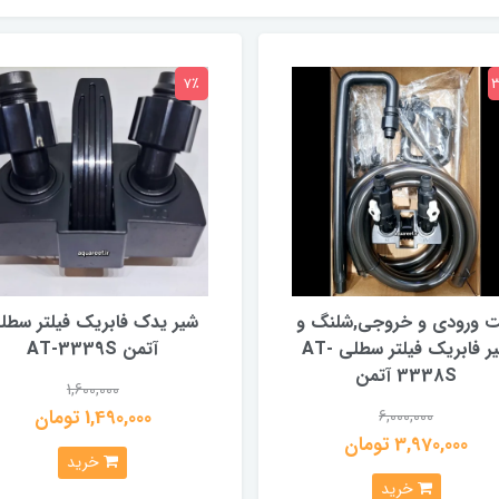
7٪
 ورودی و خروجی,شلنگ و
شیر یدک فابریک فیلتر سطل
شیر فابریک فیلتر سطلی AT-
آتمن AT-3339S
3338S آتمن
1,600,000
1,490,000 تومان
6,000,000
3,970,000 تومان
خرید
خرید