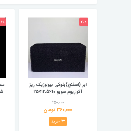
34٪
20٪
ابر (اسفنج)بلوکی بیولوژیک ریز
ست
آکواریوم سوبو ۱۰×۱۲.۵×۲۵
450,000
360,000 تومان
خرید