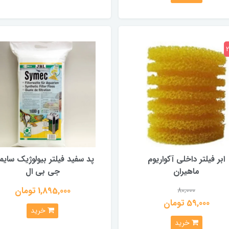
ابر فیلتر داخلی آکواریوم
پد سفید فیلتر بیولوژیک سای
ماهیران
جی بی ال
1,895,000 تومان
80,000
59,000 تومان
خرید
خرید