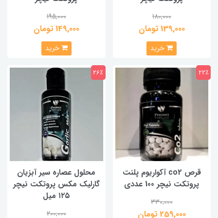
195,000
180,000
139,000 تومان
149,000 تومان
خرید
خرید
26٪
22٪
قرص co2 آکواریوم پلنت
محلول عصاره سیر آبزیان
پروتکت نیچر 100 عددی
گارلیک مکس پروتکت نیچر
۱۲۵ میل
330,000
259,000 تومان
200,000