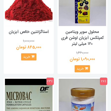
محلول سوپر ویتامین
آستاگزانتین خالص آبزیان
کمپلکس آبزیان اوشن فری
1,000,000
۱۲۰ میلی لیتر
845,000 تومان
1,460,000
خرید
1,090,000 تومان
خرید
23٪
26٪