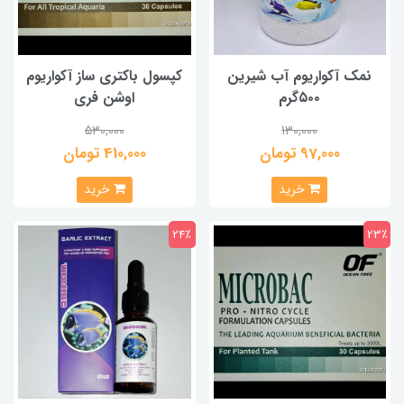
نمک آکواریوم آب شیرین
کپسول باکتری ساز آکواریوم
۵۰۰گرم
اوشن فری
530,000
130,000
97,000 تومان
410,000 تومان
خرید
خرید
24٪
23٪