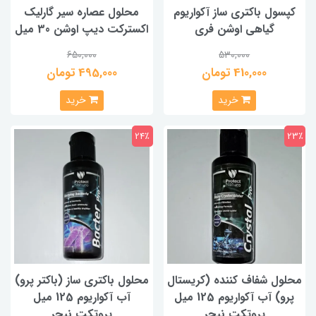
کپسول باکتری ساز آکواریوم
محلول عصاره سیر گارلیک
گیاهی اوشن فری
اکسترکت دیپ اوشن 30 میل
650,000
530,000
410,000 تومان
495,000 تومان
خرید
خرید
24٪
23٪
محلول شفاف کننده (کریستال
محلول باکتری ساز (باکتر پرو)
پرو) آب آکواریوم 125 میل
آب آکواریوم 125 میل
پروتکت نیچر
پروتکت نیچر