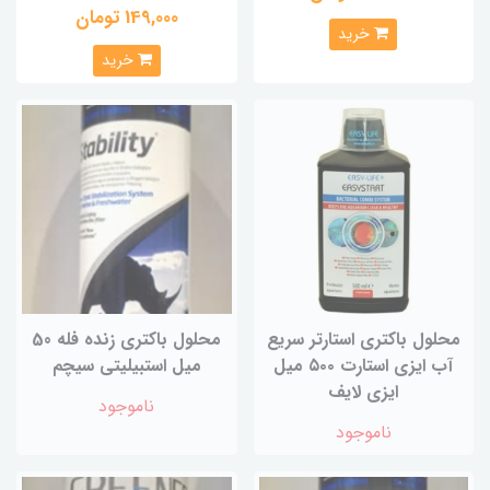
149,000 تومان
خرید
خرید
محلول باکتری استارتر سریع
محلول باکتری زنده فله 50
آب ایزی استارت ۵۰۰ میل
میل استبیلیتی سیچم
ایزی لایف
ناموجود
ناموجود