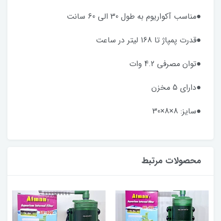
●مناسب آکواریوم به طول 30 الی 60 سانت
●قدرت پمپاژ تا 168 لیتر در ساعت
●توان مصرفی 4.2 وات
●دارای 5 مخزن
●سایز: 8×8×30
محصولات مرتبط