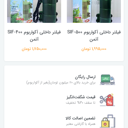
SI
فیلتر داخلی آکواریوم SIF-500
فیلتر داخلی آکواریوم SIF-400
آتمن
آتمن
1,995,000 تومان
1,750,000 تومان
ارسال رایگان
برای خرید بالای ۲۰ میلیون تومان(بغیر از آکواریوم)
قیمت شگفت‌انگیز
تا سقف 30% تخفیف
تضمین اصالت کالا
همراه با گارانتی معتبر