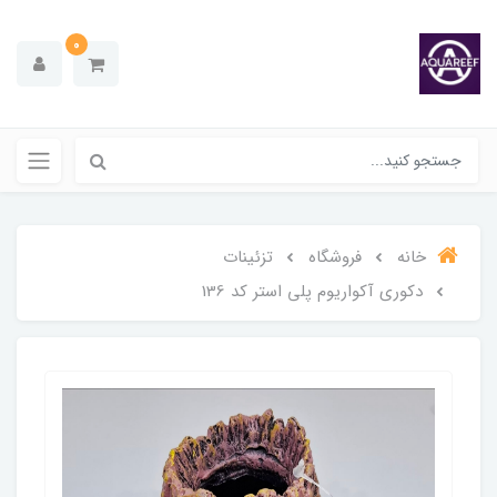
0
خانه
فروشگاه
تزئینات
دکوری آکواریوم پلی استر کد 136