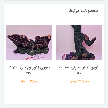
محصولات مرتبط
دکوری آکواریوم پلی استر کد
دکوری آکواریوم پلی استر کد
220
140
495,000 تومان
197,000 تومان