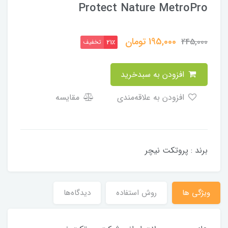
Protect Nature MetroPro
195,000
تومان
245,000
تخفیف
21٪
افزودن به سبدخرید
افزودن به علاقه‌مندی
مقایسه
برند : پروتکت نیچر
ویژگی ها
روش استفاده
دیدگاه‌ها