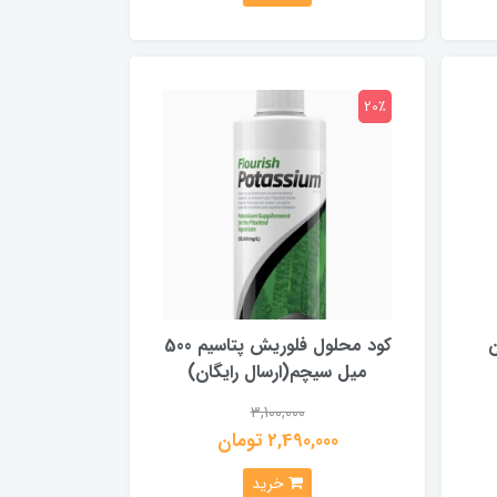
20٪
ن
کود محلول فلوریش پتاسیم 500
میل سیچم(ارسال رایگان)
3,100,000
2,490,000 تومان
خرید