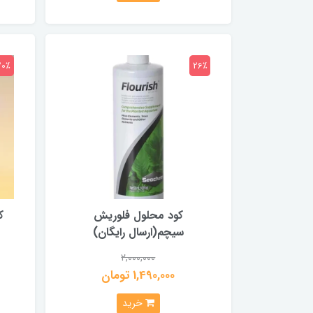
20٪
26٪
کود محلول فلوریش
سیچم(ارسال رایگان)
2,000,000
1,490,000 تومان
خرید