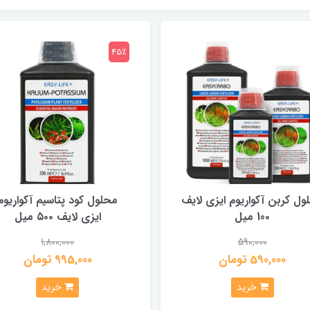
45٪
ول کربن آکواریوم ایزی لایف
محلول کود پتاسیم آکواریوم
10۰ میل
ایزی لایف ۵۰۰ میل
1,800,000
590,000
590,000 تومان
995,000 تومان
خرید
خرید