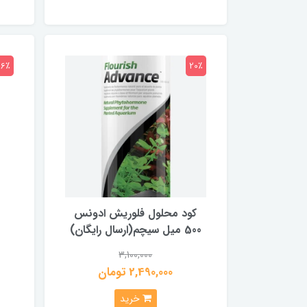
26٪
20٪
کود محلول فلوریش ادونس
500 میل سیچم(ارسال رایگان)
3,100,000
2,490,000 تومان
خرید