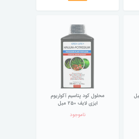
اریوم 1000 میل
محلول کود پتاسیم آکواریوم
ایزی لایف 25۰ میل
ناموجود