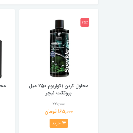
25٪
محلول کربن آکواریوم 250 میل
محل
پروتکت نیچر
220,000
165,000 تومان
خرید