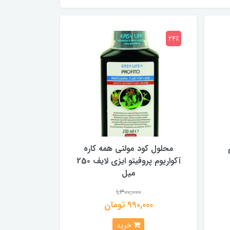
24٪
محلول کود مولتی همه کاره
آکواریوم پروفیتو ایزی لایف 25۰
میل
1,300,000
990,000 تومان
خرید