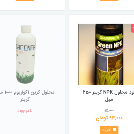
کود محلول NPK گرینر 250
محلول کربن آکو
میل
گرینر
ناموجود
115,000
93,000 تومان
خرید