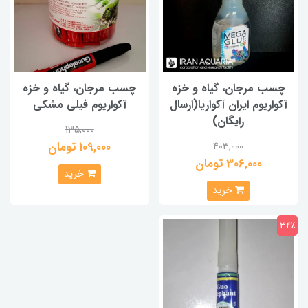
چسب مرجان، گیاه و خزه
چسب مرجان، گیاه و خزه
آکواریوم ایران آکواریا(ارسال
آکواریوم فیلی مشکی
رایگان)
135,000
109,000 تومان
403,000
306,000 تومان
خرید
خرید
34٪