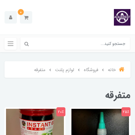
0
خانه
فروشگاه
لوازم پلنت
متفرقه
متفرقه
20٪
25٪