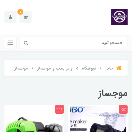
0
خانه
فروشگاه
واتر پمپ و موجساز
موجساز
موجساز
24٪
15٪