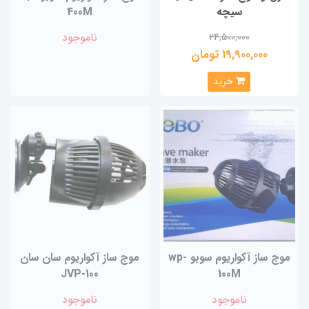
سیچه
400M
ناموجود
24,500,000
19,900,000 تومان
خرید
موج ساز آکواریوم سوبو wp-
موج ساز آکواریوم سان سان
JVP-100
100M
ناموجود
ناموجود