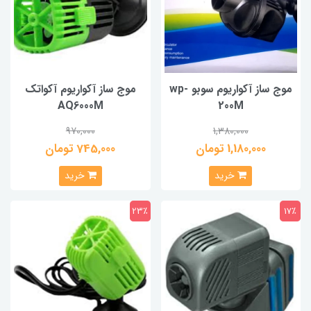
موج ساز آکواریوم سوبو wp-
موج ساز آکواریوم آکواتک
AQ6000M
200M
970,000
1,380,000
1,180,000 تومان
745,000 تومان
خرید
خرید
23٪
17٪