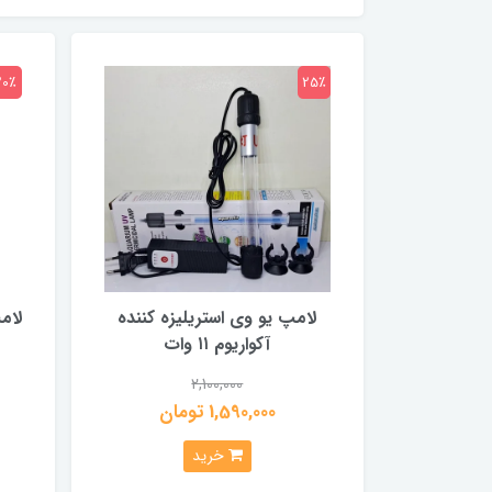
20٪
25٪
لامپ یو وی استریلیزه کننده
لام
آکواریوم ۱۱ وات
2,100,000
1,590,000 تومان
خرید