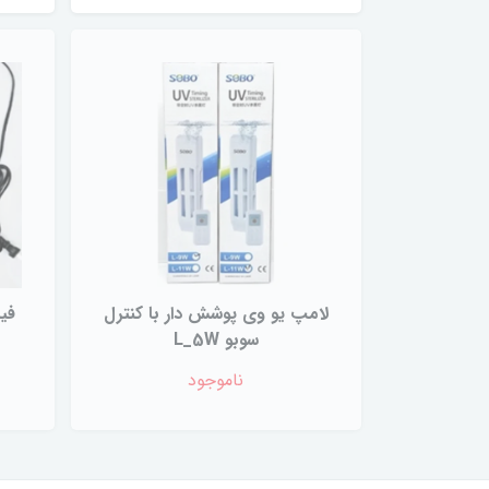
لامپ یو وی پوشش دار با کنترل
فیل
سوبو L_5W
ناموجود