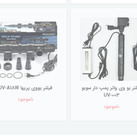
تر یو وی واتر پمپ دار سوبو
فیلتر یووی پریها UV-A18W
UV-003
ناموجود
ناموجود