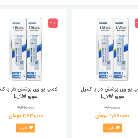
21٪
پ یو وی پوشش دار با کنترل
لامپ یو وی پوشش دار با کنت
سوبو L_7W
سوبو L_9W
3,450,000
3,200,000
2,570,000 تومان
2,730,000 تومان
خرید
خرید