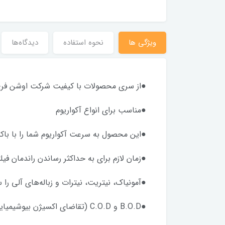
ویژگی ها
نحوه استفاده
دیدگاه‌ها
●از سری محصولات با کیفیت شرکت اوشن فر
●مناسب برای انواع آکواریوم
●این محصول به سرعت آکواریوم شما را با باکتر
●زمان لازم برای به حداکثر رساندن راندمان فی
●آمونیاک، نیتریت، نیترات و زباله‌های آلی را 
●B.O.D و C.O.D (تقاضای اکسیژن بیوشیمیایی/شیمیایی) را کاهش می‌دهد و در نتیجه سطح DO (اکسیژن محلول) را افزایش می‌دهد.