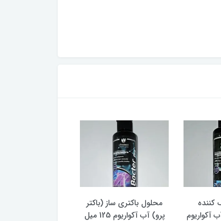
 کننده
محلول باکتری ساز (باکتر
قرص co2 آکوار
ب آکواریوم
پرو) آب آکواریوم 125 میل
پروتکت نیچر 100 عددی