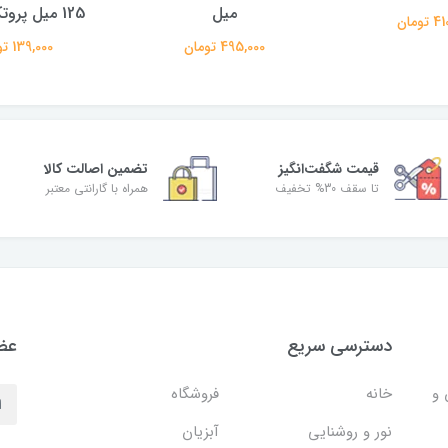
میل
125 میل پروتکت نیچر
تومان
495,000 تومان
139,000 تومان
قیمت شگفت‌انگیز
تضمین اصالت کالا
تا سقف 30% تخفیف
همراه با گارانتی معتبر
دسترسی سریع
عضو
 و
خانه
فروشگاه
نور و روشنایی
آبزیان