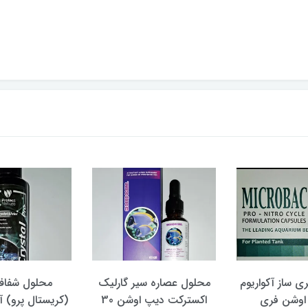
ی ساز آکواریوم
محلول عصاره سیر گارلیک
محلول شفاف
اوشن فری
اکسترکت دیپ اوشن 30
(کریستال پرو) آ