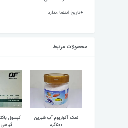
●تاریخ انقضا :ندارد
محصولات مرتبط
انتین خالص آبزیان
نمک آکواریوم آب شیرین
کپسول باکتر
۵۰۰گرم
گیاهی 
845,000 تومان