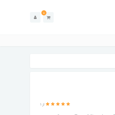
0
از 1