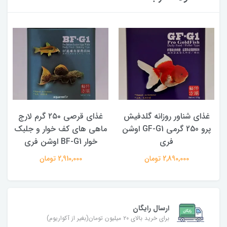
 شناور روزانه گلدفیش
غذای قرصی ۲۵۰ گرم لارج
پرو 250 گرمی GF-G1 اوشن
ماهی های کف خوار و جلبک
تروپیکا
فری
خوار BF-G1 اوشن فری
0,000
2,890,000 تومان
2,910,000 تومان
ارسال رایگان
برای خرید بالای ۲۰ میلیون تومان(بغیر از آکواریوم)