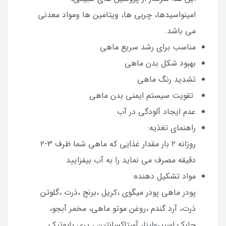
امینواسیدها، چربی ها، ویتامین ها ومواد معدنی
می باشد.
مناسب برای رشد سریع ماهی
بهبود شکل بدن ماهی
تشدید رنگ ماهی
تقویت سیستم ایمنی بدن ماهی
عدم ایجاد آلودگی در آب
راهنمای تغذیه:
روزانه ۲ بار مقدار غذایی که ماهی شما ظرف ۳-۲
دقیقه مصرف می نماید را به آب بیفزایید
مواد تشکیل دهنده:
پودر ماهی پودر میگوی ،کریل ،برنج ،ذرت ،گلوتن
ذرت، آرد گندم ،روغن موتو ماهی، مخمر آبجو،
جلبک اسپیرولینا، آستاکسانتین ، پری بایوتیک