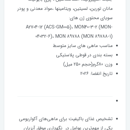
مانان تورین، لسیتین، ویتامینها ،مواد معدنی و پودر
سویای محتوی ژن های:
A2704-12 (ACS-GM005)، MON40-3-2 (MON-
04032-6)، MON 89788 (MON 89788-1)
مناسب ماهی های سایز متوسط
بسته بندی در قوطی پلاستیکی
وزن: 80گرم(حجم 250 میل)
تاریخ انقضا: 2026
تشخیص غذای باکیفیت برای ماهی‌های آکواریومی
یکی از مهم‌ترین عوامل در نگهداری موفق آبزیان