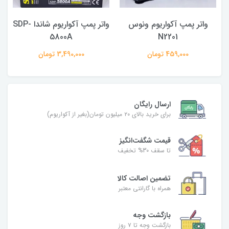
واتر پمپ آکواریوم ونوس
واتر پمپ آکواریوم شاندا SDP-
5800A
N2201
459,000 تومان
3,490,000 تومان
ارسال رایگان
برای خرید بالای ۲۰ میلیون تومان(بغیر از آکواریوم)
قیمت شگفت‌انگیز
تا سقف 30% تخفیف
تضمین اصالت کالا
همراه با گارانتی معتبر
بازگشت وجه
بازگشت وجه تا ۷ روز