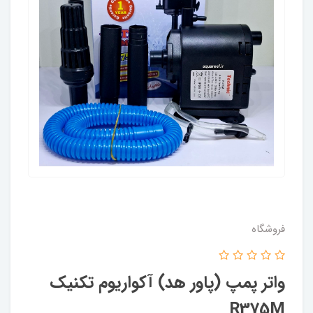
فروشگاه
واتر پمپ (پاور هد) آکواریوم تکنیک
R375M