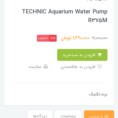
TECHNIC Aquarium Water Pump
R375M
1,490,000
تومان
2,000,000
تخفیف
26٪
افزودن به سبدخرید
افزودن به علاقه‌مندی
مقایسه
برند:تکنیک
نقد و بررسی
مشخصات
دیدگاه‌ها