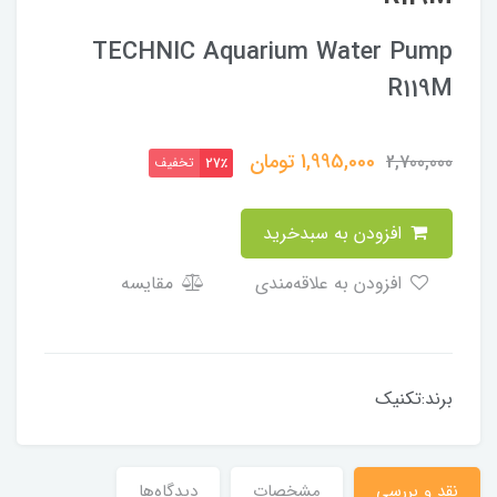
TECHNIC Aquarium Water Pump
R119M
1,995,000
تومان
2,700,000
تخفیف
27٪
افزودن به سبدخرید
افزودن به علاقه‌مندی
مقایسه
برند:تکنیک
نقد و بررسی
مشخصات
دیدگاه‌ها