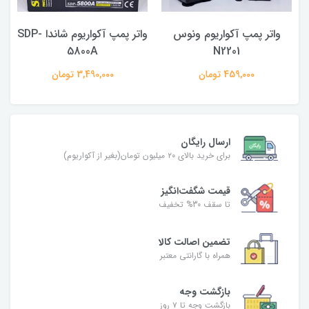
واتر پمپ آکواریوم ونوس
واتر پمپ آکواریوم شاندا SDP-
5800A
N2201
459,000 تومان
3,490,000 تومان
ارسال رایگان
برای خرید بالای ۲۰ میلیون تومان(بغیر از آکواریوم)
قیمت شگفت‌انگیز
تا سقف 30% تخفیف
تضمین اصالت کالا
همراه با گارانتی معتبر
بازگشت وجه
بازگشت وجه تا ۷ روز