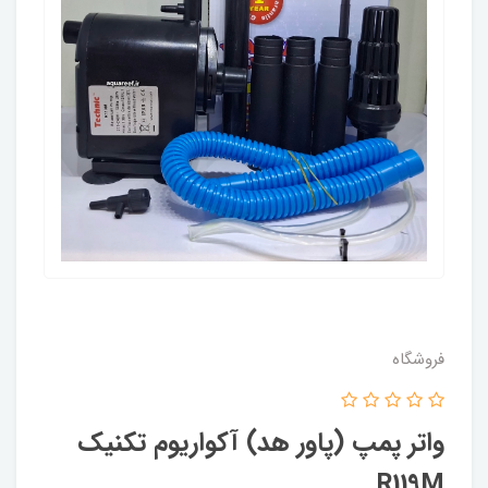
فروشگاه
واتر پمپ (پاور هد) آکواریوم تکنیک
R119M