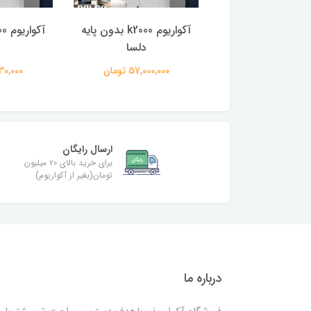
با پایه
آکواریوم k2000 بدون پایه
دلسا
د
13,030,0 تومان
57,000,000 تومان
29,130,000
ارسال رایگان
برای خرید بالای ۲۰ میلیون
تومان(بغیر از آکواریوم)
درباره ما