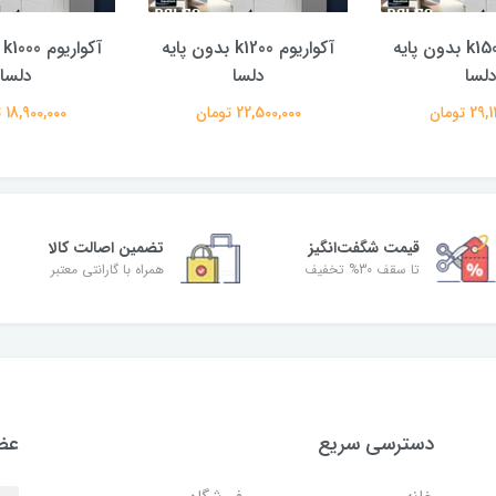
آکواریوم k1500 بدون پایه
آکواریوم k1200 بدون پایه
آ
لسا
دلسا
دلسا
 تومان
22,500,000 تومان
18,900,000 تومان
قیمت شگفت‌انگیز
تضمین اصالت کالا
تا سقف 30% تخفیف
همراه با گارانتی معتبر
دسترسی سریع
عضو