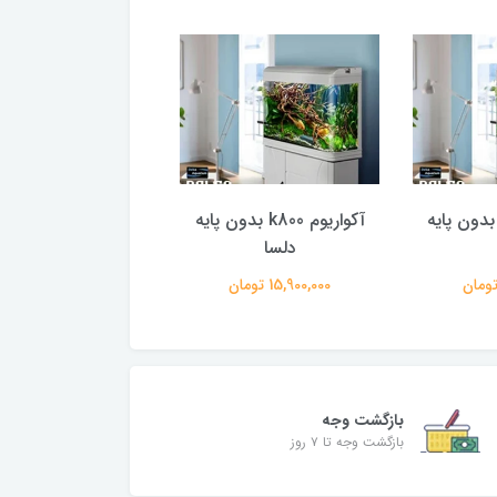
کواریوم k1000 بدون پایه
آکواریوم k800 بدون پایه
درب
دلسا
دلسا
15,900,000 تومان
10,110,000 تومان
بازگشت وجه
بازگشت وجه تا ۷ روز