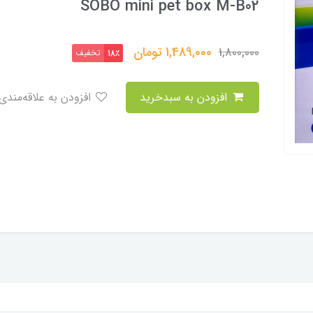
SOBO mini pet box M-B02
1,489,000
تومان
1,800,000
تخفیف
18٪
افزودن به سبدخرید
افزودن به علاقه‌مندی