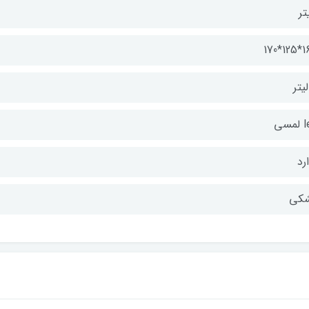
تر
165*
مسی
رد
کی