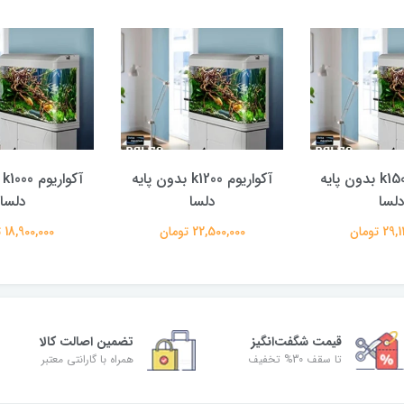
آکواریوم k1500 بدون پایه
آکواریوم k1200 بدون پایه
آ
لسا
دلسا
دلسا
 تومان
22,500,000 تومان
18,900,000 تومان
قیمت شگفت‌انگیز
تضمین اصالت کالا
تا سقف 30% تخفیف
همراه با گارانتی معتبر