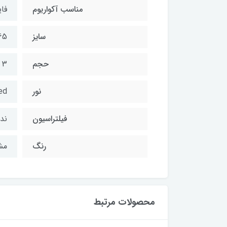
مناسب آکواریوم
فای
سایز
125*170
حجم
3 لیتر
نور
led ل
فیلتراسیون
ندا
رنگ
مش
محصولات مرتبط