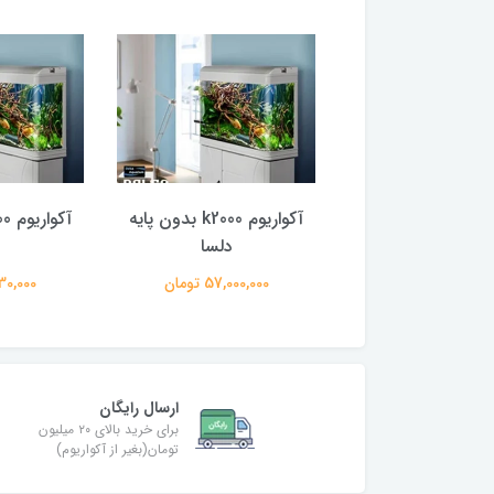
با پایه
آکواریوم k2000 بدون پایه
دلسا
د
13,030,0 تومان
57,000,000 تومان
29,130,000
ارسال رایگان
برای خرید بالای ۲۰ میلیون
تومان(بغیر از آکواریوم)