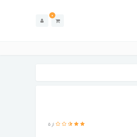
0
از 5