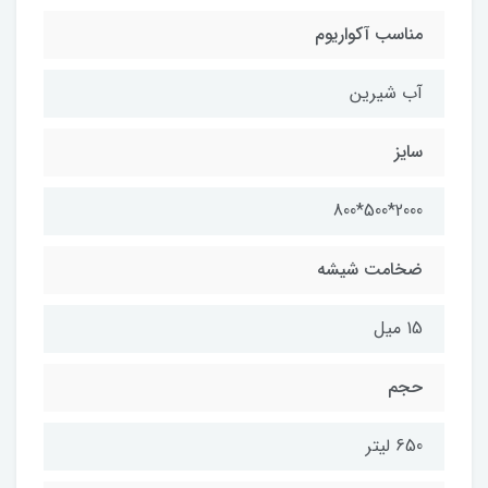
مناسب آکواریوم
آب شیرین
سایز
2000*500*800
ضخامت شیشه
15 میل
حجم
650 لیتر