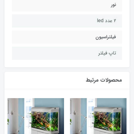
نور
2 عدد led
فیلتراسیون
تاپ فیلتر
محصولات مرتبط