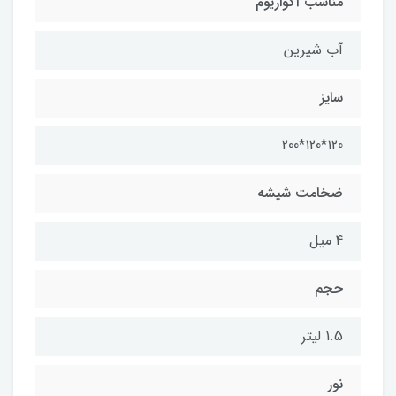
مناسب آکواریوم
آب شیرین
سایز
120*120*200
ضخامت شیشه
4 میل
حجم
1.5 لیتر
نور