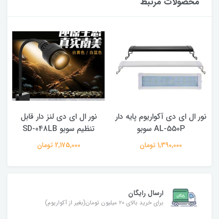
محصولات مرتبط
نور ال ای دی آکواریوم پایه دار
نور ال ای دی لنز دار قابل
AL-550P سوبو
تنظیم سوبو SD-048LB
1,390,000 تومان
2,175,000 تومان
ارسال رایگان
برای خرید بالای ۲۰ میلیون تومان(بغیر از آکواریوم)