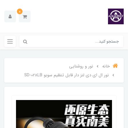
0
خانه
نور و روشنایی
نور ال ای دی لنز دار قابل تنظیم سوبو SD-028LB