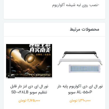
-نصب روی لبه شیشه آکواریوم
محصولات مرتبط
نور ال ای دی آکواریوم پایه دار
نور ال ای دی لنز دار قابل
AL-550P سوبو
تنظیم سوبو SD-048LB
1,390,000 تومان
2,175,000 تومان