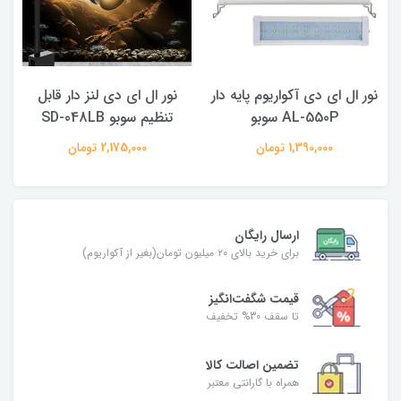
نور ال ای دی آکواریوم پایه دار
نور ال ای دی لنز دار قابل
AL-550P سوبو
تنظیم سوبو SD-048LB
1,390,000 تومان
2,175,000 تومان
ارسال رایگان
برای خرید بالای ۲۰ میلیون تومان(بغیر از آکواریوم)
قیمت شگفت‌انگیز
تا سقف 30% تخفیف
تضمین اصالت کالا
همراه با گارانتی معتبر