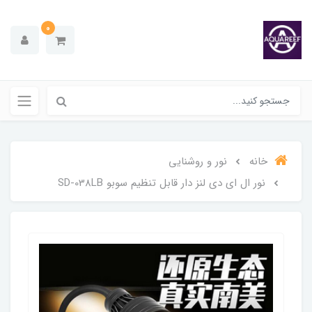
0
خانه
نور و روشنایی
نور ال ای دی لنز دار قابل تنظیم سوبو SD-038LB