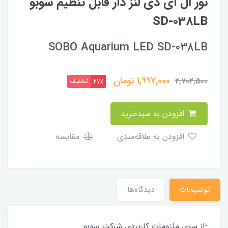
نور ال ای دی لنز دار قابل تنظیم سوبو
SD-038LB
SOBO Aquarium LED SD-038LB
1,997,000
تومان
2,702,500
تخفیف
27٪
افزودن به سبدخرید
افزودن به علاقه‌مندی
مقایسه
توضیحات
دیدگاه‌ها
-از سری ملزومات کاربردی شرکت سوبو