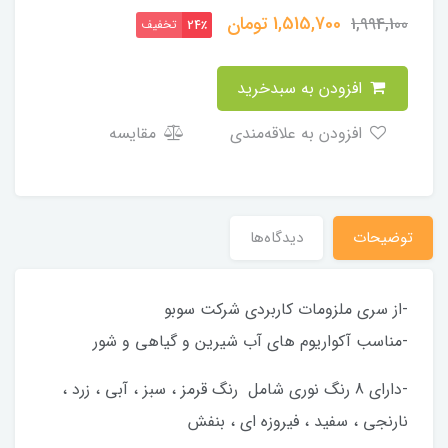
1,515,700
تومان
1,994,100
تخفیف
24٪
افزودن به سبدخرید
افزودن به علاقه‌مندی
مقایسه
توضیحات
دیدگاه‌ها
-از سری ملزومات کاربردی شرکت سوبو
-مناسب آکواریوم های آب شیرین و گیاهی و شور
-دارای 8 رنگ نوری شامل رنگ قرمز ، سبز ، آبی ، زرد ،
نارنجی ، سفید ، فیروزه ای ، بنفش