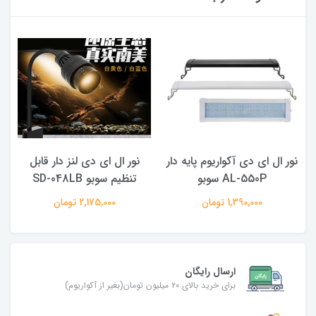
نور ال ای دی آکواریوم پایه دار
نور ال ای دی لنز دار قابل
AL-550P سوبو
تنظیم سوبو SD-048LB
1,390,000 تومان
2,175,000 تومان
ارسال رایگان
برای خرید بالای ۲۰ میلیون تومان(بغیر از آکواریوم)