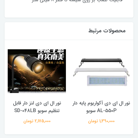
محصولات مرتبط
نور ال ای دی آکواریوم پایه دار
نور ال ای دی لنز دار قابل
AL-550P سوبو
تنظیم سوبو SD-048LB
1,390,000 تومان
2,175,000 تومان