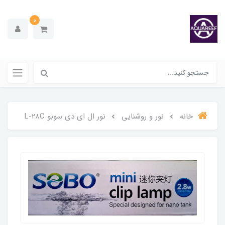
0
خانه
نور و روشنایی
نور ال ای دی سوبو L-28C