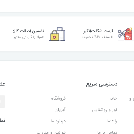
قیمت شگفت‌انگیز
تضمین اصالت کالا
تا سقف 30% تخفیف
همراه با گارانتی معتبر
دسترسی سریع
عضو
 و
خانه
فروشگاه
نور و روشنایی
آبزیان
نما
راهنما
درباره ما
تماس با ما
قوانین و مقررات