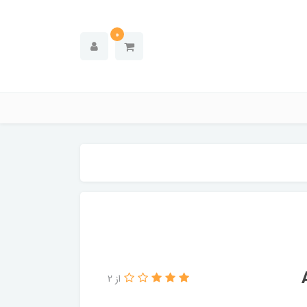
0
از 2