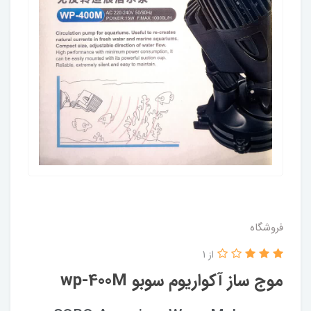
فروشگاه
از 1
موج ساز آکواریوم سوبو wp-400M