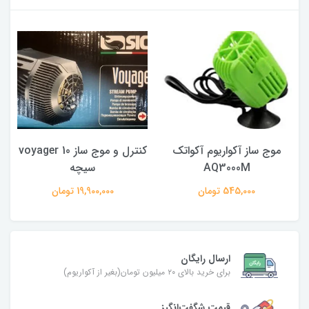
موج ساز آکواریوم آکواتک
کنترل و موج ساز voyager 10
AQ3000M
سیچه
545,000 تومان
19,900,000 تومان
ارسال رایگان
برای خرید بالای ۲۰ میلیون تومان(بغیر از آکواریوم)
قیمت شگفت‌انگیز