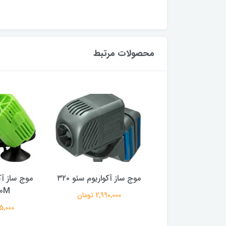
محصولات مرتبط
ز آکواریوم آکواتک
موج ساز آکواریوم سئو ۳۲۰
موج ساز آک
00M
AQ6000M
2,990,000 تومان
745,000 تومان
545,000 