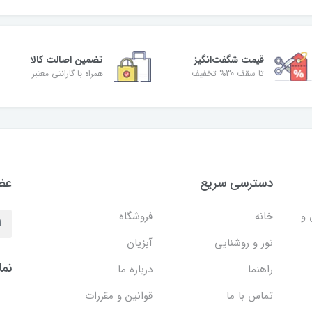
قیمت شگفت‌انگیز
تضمین اصالت کالا
تا سقف 30% تخفیف
همراه با گارانتی معتبر
دسترسی سریع
عضو
 و
خانه
فروشگاه
نور و روشنایی
آبزیان
نما
راهنما
درباره ما
تماس با ما
قوانین و مقررات