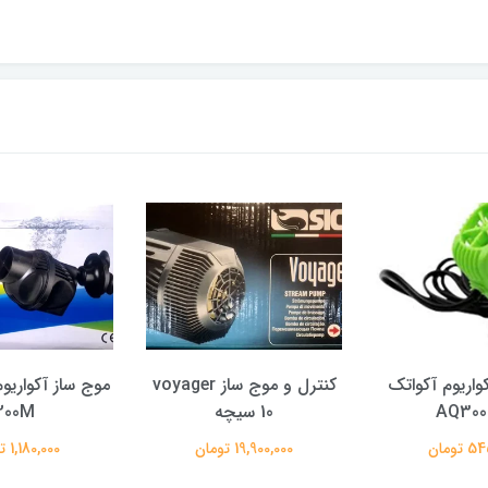
واریوم آکواتک
کنترل و موج ساز voyager
AQ30
10 سیچه
200M
تومان
19,900,000 تومان
1,180,000 تومان