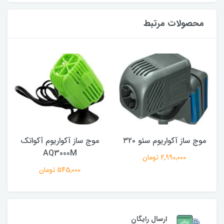
محصولات مرتبط
موج ساز آکواریوم سئو ۳۲۰
موج ساز آکواریوم آکواتک
AQ3000M
2,990,000 تومان
545,000 تومان
ارسال رایگان