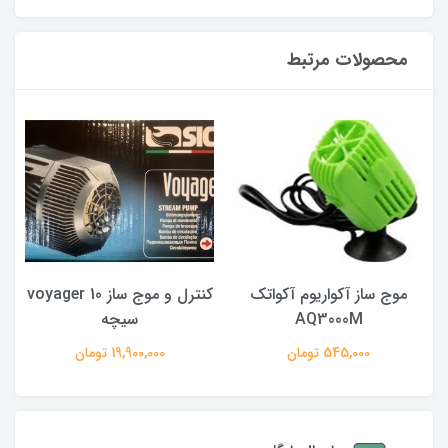
محصولات مرتبط
موج ساز آکواریوم آکواتک
کنترل و موج ساز voyager 10
AQ3000M
سیچه
545,000 تومان
19,900,000 تومان