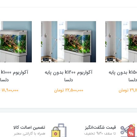
آکواریوم k1500 بدون پایه
آکواریوم k1200 بدون پایه
آ
لسا
دلسا
دلسا
 تومان
22,500,000 تومان
18,900,000 تومان
قیمت شگفت‌انگیز
تضمین اصالت کالا
تا سقف 30% تخفیف
همراه با گارانتی معتبر