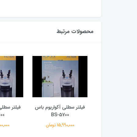
محصولات مرتبط
سطلی آکواریوم ساگا
فیلتر سطلی آکواریوم باس
فیلتر سطلی
00
BS-5700
SG-FL1000
17,900,0 تومان
15,990,000 تومان
12,900,000