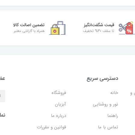
قیمت شگفت‌انگیز
تضمین اصالت کالا
تا سقف 30% تخفیف
همراه با گارانتی معتبر
دسترسی سریع
عضو
 و
خانه
فروشگاه
نور و روشنایی
آبزیان
نما
راهنما
درباره ما
تماس با ما
قوانین و مقررات