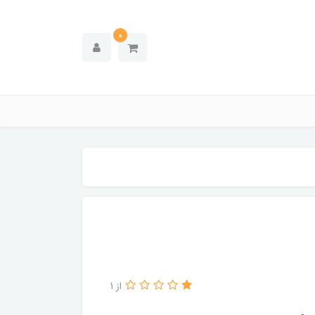
0
از 1