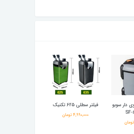
ی دار سوبو
فیلتر سطلی 625 تکنیک
500
SF-
4,990,000 تومان
13,590,000 تومان