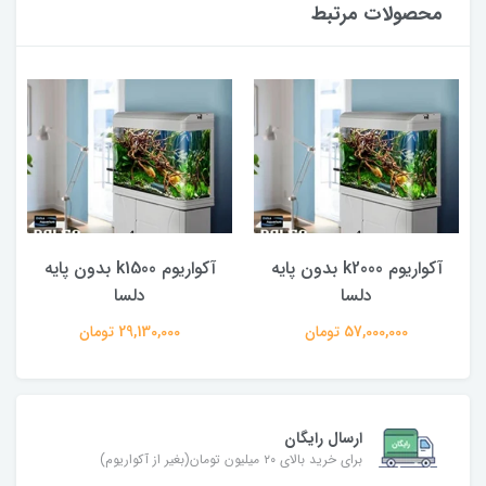
محصولات مرتبط
آکواریوم k2000 بدون پایه
آکواریوم k1500 بدون پایه
دلسا
دلسا
57,000,000 تومان
29,130,000 تومان
ارسال رایگان
برای خرید بالای ۲۰ میلیون تومان(بغیر از آکواریوم)