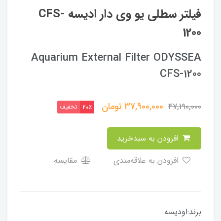
فیلتر سطلی یو وی دار ادیسه CFS-
1200
Aquarium External Filter ODYSSEA
CFS-1200
37,900,000
تومان
47,190,000
تخفیف
20٪
افزودن به سبدخرید
افزودن به علاقه‌مندی
مقایسه
برند:اودیسه