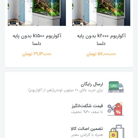
آکواریوم k2000 بدون پایه
آکواریوم k1500 بدون پایه
دلسا
دلسا
57,000,000 تومان
29,130,000 تومان
ارسال رایگان
برای خرید بالای ۲۰ میلیون تومان(بغیر از آکواریوم)
قیمت شگفت‌انگیز
تا سقف 30% تخفیف
تضمین اصالت کالا
همراه با گارانتی معتبر