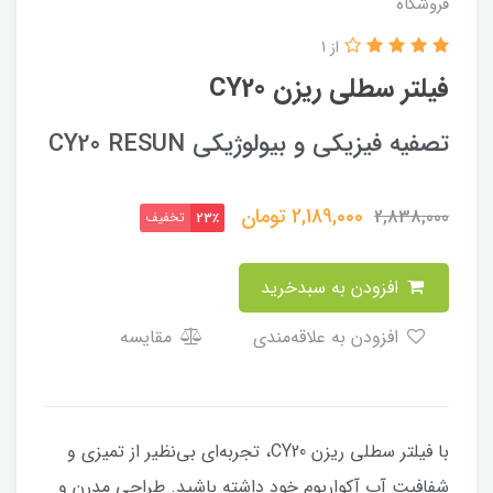
فروشگاه
از 1
فیلتر سطلی ریزن CY20
تصفیه فیزیکی و بیولوژیکی CY20 RESUN
2,189,000
تومان
2,838,000
تخفیف
23٪
افزودن به سبدخرید
افزودن به علاقه‌مندی
مقایسه
با فیلتر سطلی ریزن CY20، تجربه‌ای بی‌نظیر از تمیزی و
شفافیت آب آکواریوم خود داشته باشید. طراحی مدرن و