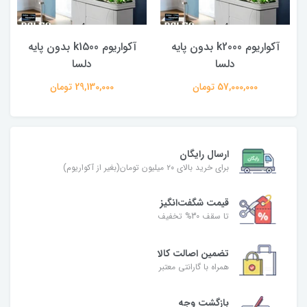
آکواریوم k2000 بدون پایه
آکواریوم k1500 بدون پایه
دلسا
دلسا
57,000,000 تومان
29,130,000 تومان
ارسال رایگان
برای خرید بالای ۲۰ میلیون تومان(بغیر از آکواریوم)
قیمت شگفت‌انگیز
تا سقف 30% تخفیف
تضمین اصالت کالا
همراه با گارانتی معتبر
بازگشت وجه