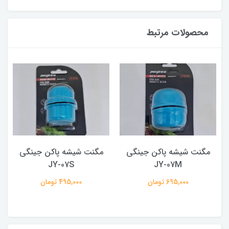
محصولات مرتبط
مگنت شیشه پاکن جینگی
مگنت شیشه پاکن جینگی
JY-07S
JY-07M
695,000 تومان
495,000 تومان