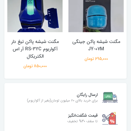
مگنت شیشه پاکن جینگی
مگنت شیشه پاکن تیغ دار
JY-07M
آکواریوم RS-32C آر اس
الکتریکال
695,000 تومان
850,000 تومان
ارسال رایگان
برای خرید بالای ۲۰ میلیون تومان(بغیر از آکواریوم)
قیمت شگفت‌انگیز
تا سقف 30% تخفیف