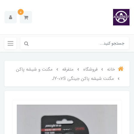
0
خانه
فروشگاه
متفرقه
مگنت و شیشه پاکن
مگنت شیشه پاکن جینگی JY-07S