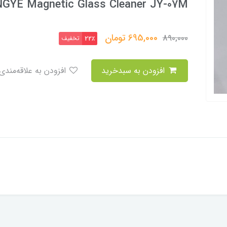
NGYE Magnetic Glass Cleaner JY-07M
695,000
تومان
890,000
تخفیف
22٪
افزودن به سبدخرید
افزودن به علاقه‌مندی