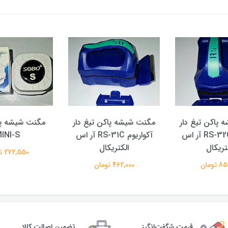
پاکن تیغ دار
مگنت شیشه پاکن تیغ دار
مگنت شیشه پا
آکواریوم RS-32C آر اس
آکواریوم RS-31C آر اس
INI-S
تریکال
الکتریکال
272,550 تومان
تومان
462,000 تومان
قیمت شگفت‌انگیز
تضمین اصالت کالا