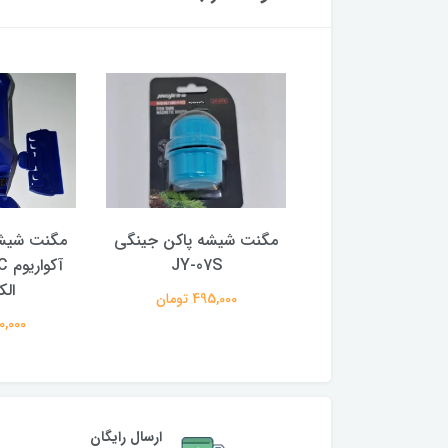
شیشه پاکن جینگی
مگنت شیشه پاکن جینگی
مگنت شیشه 
JY-07S
JY-07L
الک
750,000 تومان
495,000 تومان
850,000 
ارسال رایگان