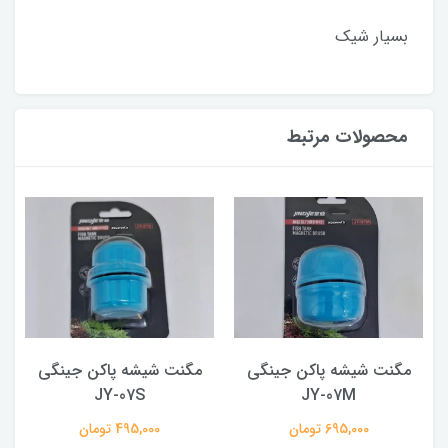
بسیار شیک
محصولات مرتبط
مگنت شیشه پاکن جینگی
مگنت شیشه پاکن جینگی
JY-07S
JY-07M
695,000 تومان
495,000 تومان