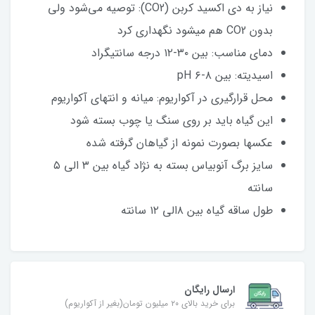
نیاز به دی اکسید کربن (CO2): توصیه می‌شود ولی
بدون CO2 هم میشود نگهداری کرد
دمای مناسب: بین ۳۰-۱۲ درجه سانتیگراد
اسیدیته: بین ۸-۶ pH
محل قرارگیری در آکواریوم: میانه و انتهای آکواریوم
این گیاه باید بر روی سنگ یا چوب بسته شود
عکسها بصورت نمونه از گیاهان گرفته شده
سایز برگ آنوبیاس بسته به نژاد گیاه بین ۳ الی ۵
سانته
طول ساقه گیاه بین ۸الی ۱۲ سانته
ارسال رایگان
برای خرید بالای ۲۰ میلیون تومان(بغیر از آکواریوم)