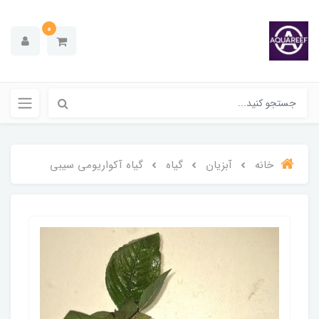
0
خانه
آبزیان
گیاه
گیاه آکواریومی سیبی