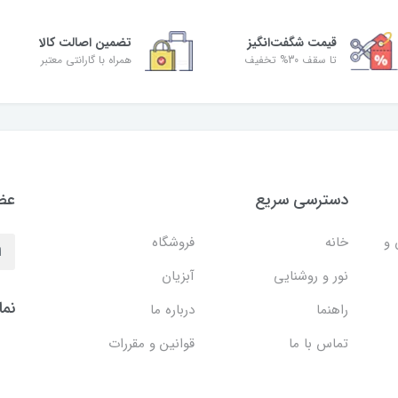
قیمت شگفت‌انگیز
تضمین اصالت کالا
تا سقف 30% تخفیف
همراه با گارانتی معتبر
دسترسی سریع
عضو
 و
خانه
فروشگاه
نور و روشنایی
آبزیان
نما
راهنما
درباره ما
تماس با ما
قوانین و مقررات