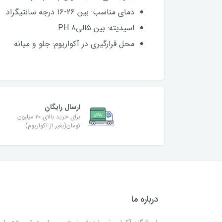
دمای مناسب: بین 26-16 درجه سانتیگراد
اسیدیته: بین 5الی8 PH
محل قرارگیری در آکواریوم: جلو و میانه
ارسال رایگان
برای خرید بالای ۲۰ میلیون
تومان(بغیر از آکواریوم)
درباره ما