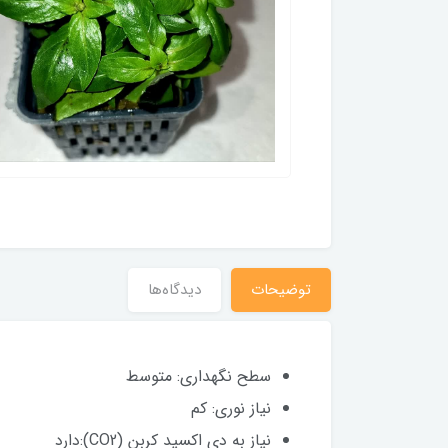
توضیحات
دیدگاه‌ها
سطح نگهداری: متوسط
نیاز نوری: کم
نیاز به دی اکسید کربن (CO2):دارد