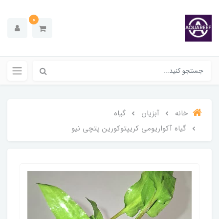
0
خانه
آبزیان
گیاه
گیاه آکواریومی کریپتوکورین پتچی نیو