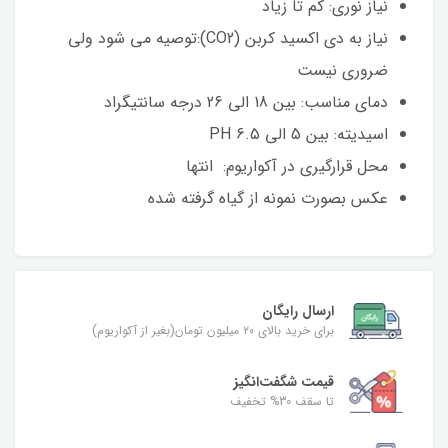
نیاز نوری: کم تا زیاد
نیاز به دی اکسید کربن (CO2):توصیه می شود ولی
ضروری نیست
دمای مناسب: بین 18 الی 26 درجه سانتیگراد
اسیدیته: بین 5 الی 6.5 PH
محل قرارگیری در آکواریوم: انتها
عکس بصورت نمونه از گیاه گرفته شده
ارسال رایگان
برای خرید بالای ۲۰ میلیون تومان(بغیر از آکواریوم)
قیمت شگفت‌انگیز
تا سقف 30% تخفیف