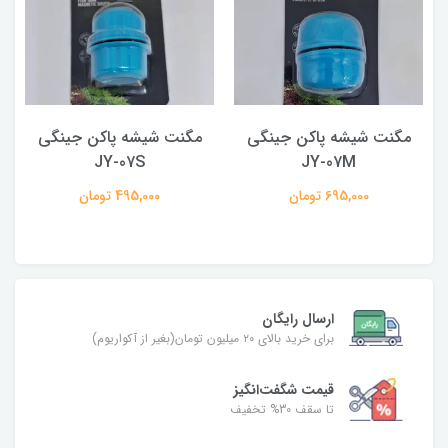
مگنت شیشه پاکن جینگی
مگنت شیشه پاکن جینگی
JY-07S
JY-07M
695,000 تومان
495,000 تومان
ارسال رایگان
برای خرید بالای ۲۰ میلیون تومان(بغیر از آکواریوم)
قیمت شگفت‌انگیز
تا سقف 30% تخفیف