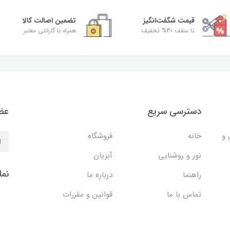
قیمت شگفت‌انگیز
تضمین اصالت کالا
تا سقف 30% تخفیف
همراه با گارانتی معتبر
دسترسی سریع
عضو
 و
خانه
فروشگاه
نور و روشنایی
آبزیان
نما
راهنما
درباره ما
تماس با ما
قوانین و مقررات