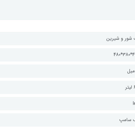
 شور و شیرین
470*
تر
l
 سامپ