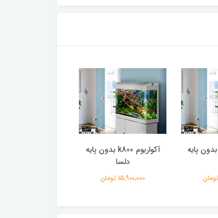
کواریوم k1000 بدون پایه
آکواریوم k800 بدون پایه
درب
دلسا
دلسا
15,900,000 تومان
10,110,000 تومان