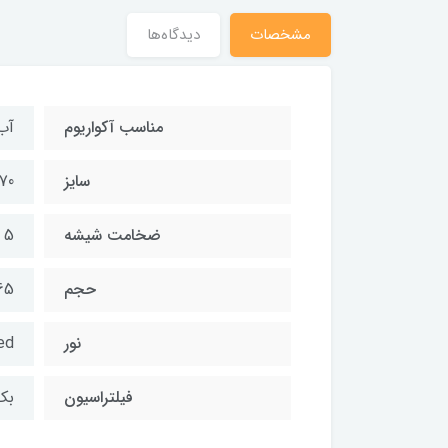
مشخصات
دیدگاه‌ها
مناسب آکواریوم
آب
سایز
380*480
ضخامت شیشه
5 میل
حجم
65 لی
نور
ed
فیلتراسیون
بک