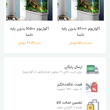
آکواریوم k2000 بدون پایه
آکواریوم k1500 بدون پایه
دلسا
دلسا
57,000,000 تومان
29,130,000 تومان
ارسال رایگان
برای خرید بالای ۲۰ میلیون تومان(بغیر از آکواریوم)
قیمت شگفت‌انگیز
تا سقف 30% تخفیف
تضمین اصالت کالا
همراه با گارانتی معتبر