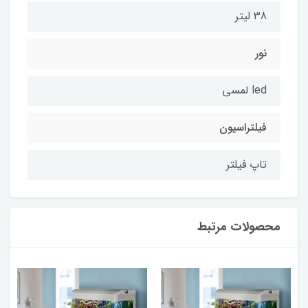
38 لیتر
نور
led لمسی
فیلتراسیون
تاپ فیلتر
محصولات مرتبط