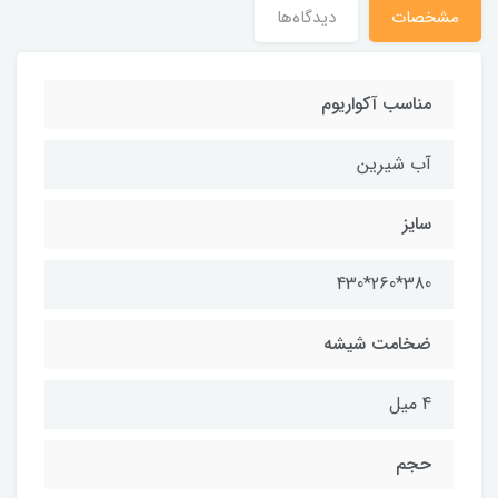
مشخصات
دیدگاه‌ها
مناسب آکواریوم
آب شیرین
سایز
380*260*430
ضخامت شیشه
4 میل
حجم