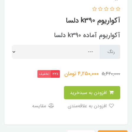
آکواریوم k390 دلسا
آکواریوم آماده k390 دلسا
رنگ
4,250,000
تومان
5,420,000
تخفیف
22٪
افزودن به سبدخرید
افزودن به علاقه‌مندی
مقایسه