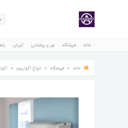
خانه
فروشگاه
نور و روشنایی
آبزیان
راهن
خانه
فروشگاه
انواع آکواریوم
آکواریوم k1500 با پا