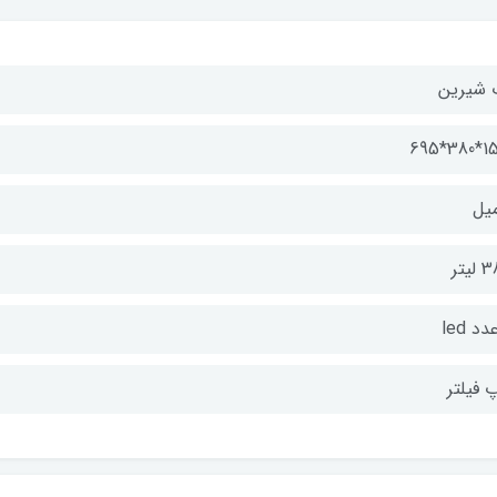
 شیرین
1500*3
لیتر
 فیلتر