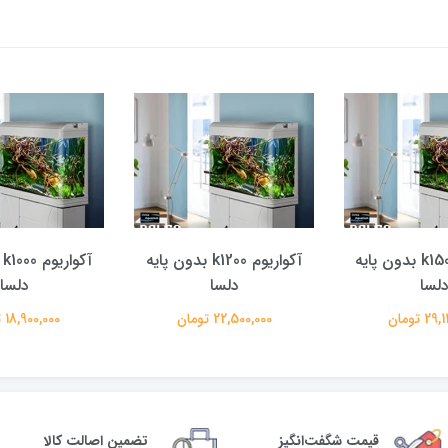
آکواریوم k1500 بدون پایه
آکواریوم k1200 بدون پایه
آ
لسا
دلسا
دلسا
 تومان
22,500,000 تومان
18,900,000 تومان
قیمت شگفت‌انگیز
تضمین اصالت کالا