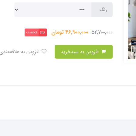
رنگ
46,900,000
تومان
52,700,000
تخفیف
12٪
افزودن به سبدخرید
افزودن به علاقه‌مندی