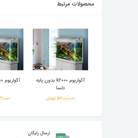
محصولات مرتبط
با پایه
آکواریوم k2000 بدون پایه
دلسا
د
13,030,0 تومان
57,000,000 تومان
29,130,000
ارسال رایگان