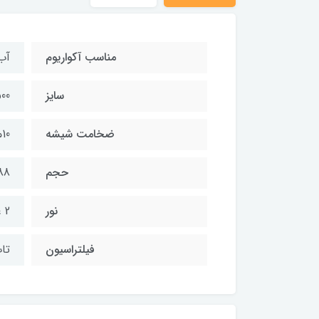
مناسب آکواریوم
آب
سایز
80*695
ضخامت شیشه
10میل
حجم
388 
نور
2 عدد led
فیلتراسیون
تاپ