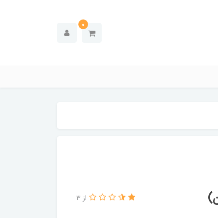
0
از 3